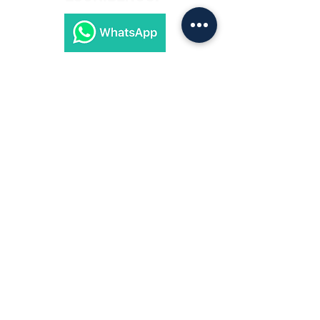
Drirelease Material De Lana
Material:
5% Elastano, 84% Poliéster, 11%
Lana
Subscríbete a nuestra página para recibir
los últimos lanzamientos.
Subscríbete
Husqvarna Motorcycles Panama
KTM Panama
Motorex Panama