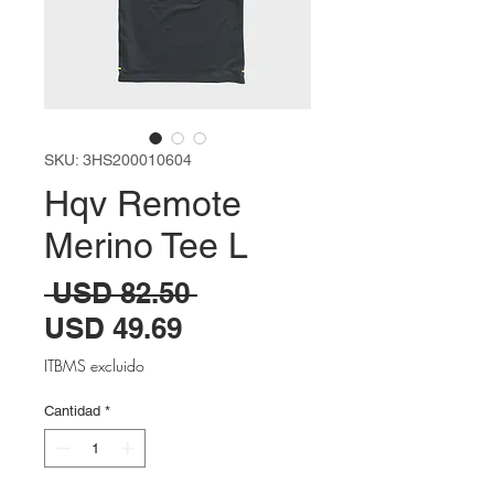
SKU: 3HS200010604
Hqv Remote
Merino Tee L
Precio
 USD 82.50 
Precio
USD 49.69
de
ITBMS excluido
oferta
Cantidad
*