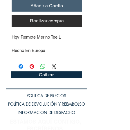
Añadir a Carrito
Realizar compra
Hqv Remote Merino Tee L
Hecho En Europa
Respirable
Control De La Humedad
Manejo De Olores
Cotizar
Secado Rápido
Toque Natural
Mangas Raglán
POLITICA DE PRECIOS
Estiramiento De 4 Vías
POLÍTICA DE DEVOLUCIÓN Y REEMBOLSO
Parche Bolsillo En El Pecho
Logo Estampado
INFORMACION DE DESPACHO
Hendidura Lateral
ESTAMOS AQUÍ CONTIGO,
Estilo De Vida 24H
ESCRÍBENOS.