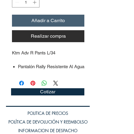
Añadir a Carrito
Realizar compra
Ktm Adv R Pants L/34
Pantalón Rally Resistente Al Agua
Para Cualquier Climatología
Membrana Z-Liner Extraíble,
Transpirable, Cortavientos E
Cotizar
Impermeable
Forro Interior Continuo De Malla
Con Ventilación Óptima Para La
POLITICA DE PRECIOS
Máxima Comodidad
POLÍTICA DE DEVOLUCIÓN Y REEMBOLSO
Amplias Aberturas Para El Aire
Por Encima De La Rodilla
INFORMACION DE DESPACHO